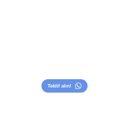
Libadiye Nakliyat
Libadiye 'de Kaliteli hızlı güvenilir tecrübeli
güleryüzlü saygılı personeli ile uygun fiyatlara
Sorunsuz Ev ofis villa taşıma hizmeti
vermekteyiz...!
Teklif alın!