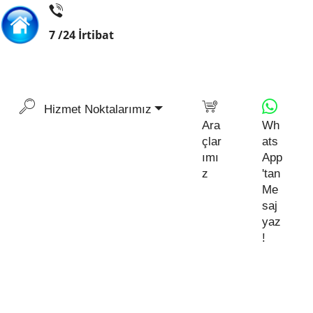
7 /24 İrtibat
Hizmet Noktalarımız
Ara
Wh
çlar
ats
ımı
App
z
'tan
Me
saj
yaz
!