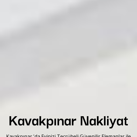
Kavakpınar Nakliyat
Kavakpınar 'da Evinizi Tecrübeli Güvenilir Elemanlar ile